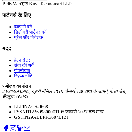
BelivMart
द्वारा
Kuvi Technomart LLP
पार्टनर्स के लिए
व्यापारी बनें
डिलीवरी पार्टनर बनें
प्रेस और निवेशक
मदद
हेल्प सेंटर
सेवा की शर्तें
गोपनीयता
रिफ़ंड नीति
पंजीकृत कार्यालय
23/24/994/995, दूसरी मंज़िल, PGK चैम्बर्स, LaCasa के सामने, होसा रोड,
बेंगलुरु 560035
LLPIN
ACS-0668
FSSAI
11226998000011
05 जनवरी 2027 तक मान्य
GSTIN
29ABEFK5687L1ZI