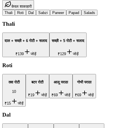
केवल शाकाहारी
Thali
Roti
Dal
Sabzi
Paneer
Papad
Salads
Thali
दाल + सब्ज़ी + 6 रोटी + सलाद
सब्ज़ी + 5 रोटी + सलाद
₹139
जोड़ें
₹129
जोड़ें
Roti
तवा रोटी
बटर रोटी
आलू पराठा
गोभी पराठा
10
₹19
जोड़ें
₹69
जोड़ें
₹69
जोड़ें
₹15
जोड़ें
Dal