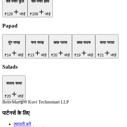
सेव पनीर फुल
सेव पनीर हाफ
₹129
जोड़ें
₹109
जोड़ें
Papad
मूंग पापड़
चना पापड़
छाछ ग्लास
छाछ पाउच
सादा पराठा
₹14
जोड़ें
₹13
जोड़ें
₹20
जोड़ें
₹19
जोड़ें
₹21
जोड़ें
Salads
सलाद साधा
₹20
जोड़ें
BelivMart
द्वारा
Kuvi Technomart LLP
पार्टनर्स के लिए
व्यापारी बनें