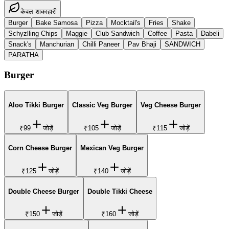
केवल शाकाहारी
Burger
Bake Samosa
Pizza
Mocktail's
Fries
Shake
Schyzlling Chips
Maggie
Club Sandwich
Coffee
Pasta
Dabeli
Snack's
Manchurian
Chilli Paneer
Pav Bhaji
SANDWICH
PARATHA
Burger
Aloo Tikki Burger
Classic Veg Burger
Veg Cheese Burger
₹99
जोड़ें
₹105
जोड़ें
₹115
जोड़ें
Corn Cheese Burger
Mexican Veg Burger
₹125
जोड़ें
₹140
जोड़ें
Double Cheese Burger
Double Tikki Cheese
₹150
जोड़ें
₹160
जोड़ें