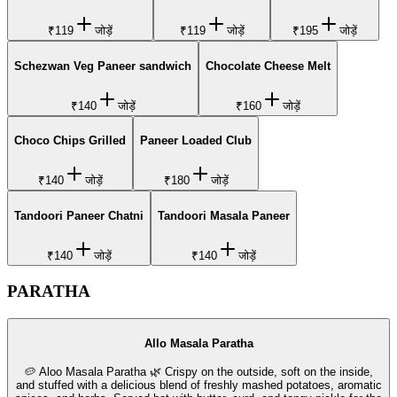
₹119
जोड़ें
₹119
जोड़ें
₹195
जोड़ें
Schezwan Veg Paneer sandwich
Chocolate Cheese Melt
₹140
जोड़ें
₹160
जोड़ें
Choco Chips Grilled
Paneer Loaded Club
₹140
जोड़ें
₹180
जोड़ें
Tandoori Paneer Chatni
Tandoori Masala Paneer
₹140
जोड़ें
₹140
जोड़ें
PARATHA
Allo Masala Paratha
🥔 Aloo Masala Paratha 🌿 Crispy on the outside, soft on the inside,
and stuffed with a delicious blend of freshly mashed potatoes, aromatic