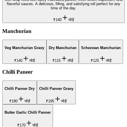
flavorful sauces. A delicious, filling, and satisfying roll perfect for any
time of the day.
₹140
जोड़ें
Manchurian
Veg Manchurian Gravy
Dry Manchurian
Schezwan Manchurian
₹140
जोड़ें
₹115
जोड़ें
₹125
जोड़ें
Chilli Paneer
Chilli Panner Dry
Chilli Panner Gravy
₹180
जोड़ें
₹195
जोड़ें
Butter Garlic Chilli Panner
₹170
जोड़ें