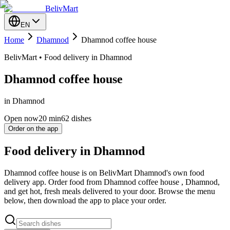
BelivMart
EN
Home
Dhamnod
Dhamnod coffee house
BelivMart • Food delivery in Dhamnod
Dhamnod coffee house
in Dhamnod
Open now
20
min
62 dishes
Order on the app
Food delivery in Dhamnod
Dhamnod coffee house is on BelivMart Dhamnod's own food
delivery app. Order food from Dhamnod coffee house , Dhamnod,
and get hot, fresh meals delivered to your door. Browse the menu
below, then download the app to place your order.