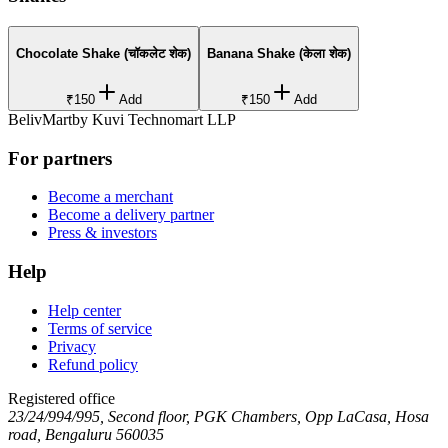
Chocolate Shake (चॉकलेट शेक)
Banana Shake (केला शेक)
₹150
Add
₹150
Add
BelivMart
by
Kuvi Technomart LLP
For partners
Become a merchant
Become a delivery partner
Press & investors
Help
Help center
Terms of service
Privacy
Refund policy
Registered office
23/24/994/995, Second floor, PGK Chambers, Opp LaCasa, Hosa
road, Bengaluru 560035